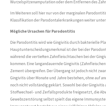
Wurzelspitzenamputation oder dem Entfernen des Zahn
Im Weiteren soll hier nur von der marginalen Parodontit
Klassifikation der Parodontalerkrankungen weiter unter
Mögliche Ursachen für Parodontitis
Die Parodontitis wird wie Gingivitis durch bakterielle P
Hauptunterscheidungsmerkmal ist der bei der Parodont
während die vertieften Zahnfleischtaschen bei der Gingi
kommen. Eine langandauernde Gingivitis (Zahnfleische
Zement übergreifen. Der Übergang ist jedoch nicht zwan
Gingivitis über Monate und Jahre bestehen, ohne auf a
noch nicht vollständig geklärt. Sowohl bei der Gingivitis
Stoffwechsel- und Zerfallsprodukte freigesetzt, die Ab
Gewebszerstörung selbst spielt das eigene Immunsystem,