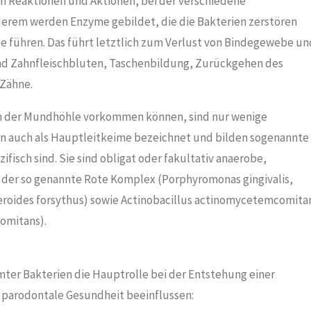
on Reaktionen und Aktionen, bei der verschiedene
derem werden Enzyme gebildet, die die Bakterien zerstören
e führen. Das führt letztlich zum Verlust von Bindegewebe un
sind Zahnfleischbluten, Taschenbildung, Zurückgehen des
 Zähne.
 in der Mundhöhle vorkommen können, sind nur wenige
n auch als Hauptleitkeime bezeichnet und bilden sogenannte
ifisch sind. Sie sind obligat oder fakultativ anaerobe,
 der so genannte Rote Komplex (Porphyromonas gingivalis,
eroides forsythus) sowie Actinobacillus actinomycetemcomita
omitans).
r Bakterien die Hauptrolle bei der Entstehung einer
die parodontale Gesundheit beeinflussen: