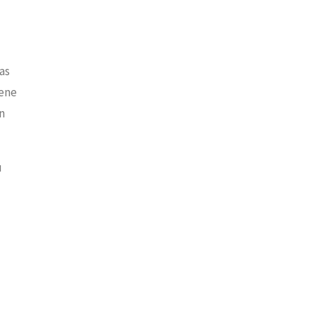
as
Gene
n
u