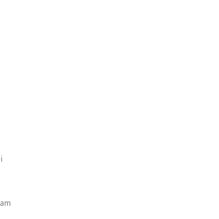
i
 am