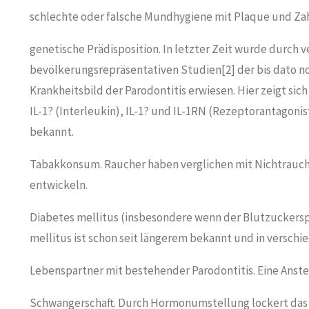
schlechte oder falsche Mundhygiene mit Plaque und Za
genetische Prädisposition. In letzter Zeit wurde durch v
bevölkerungsrepräsentativen Studien[2] der bis dato no
Krankheitsbild der Parodontitis erwiesen. Hier zeigt sic
IL-1? (Interleukin), IL-1? und IL-1RN (Rezeptorantagon
bekannt.
Tabakkonsum. Raucher haben verglichen mit Nichtrauchern
entwickeln.
Diabetes mellitus (insbesondere wenn der Blutzuckerspie
mellitus ist schon seit längerem bekannt und in versch
Lebenspartner mit bestehender Parodontitis. Eine Anste
Schwangerschaft. Durch Hormonumstellung lockert das B