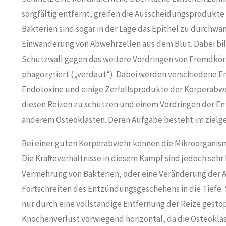
sorgfältig entfernt, greifen die Ausscheidungsprodukte
Bakterien sind sogar in der Lage das Epithel zu durchwan
Einwanderung von Abwehrzellen aus dem Blut. Dabei bi
Schutzwall gegen das weitere Vordringen von Fremdkörp
phagozytiert („verdaut“). Dabei werden verschiedene En
Endotoxine und einige Zerfallsprodukte der Körperabwe
diesen Reizen zu schützen und einem Vordringen der Ent
anderem Osteoklasten. Deren Aufgabe besteht im ziel
Bei einer guten Körperabwehr können die Mikroorganism
Die Kräfteverhältnisse in diesem Kampf sind jedoch sehr
Vermehrung von Bakterien, oder eine Veränderung der A
Fortschreiten des Entzündungsgeschehens in die Tiefe.
nur durch eine vollständige Entfernung der Reize gesto
Knochenverlust vorwiegend horizontal, da die Osteokla