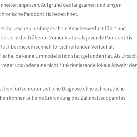
heiten anpassen. Aufgrund des langsamen und langen
chronische Parodontitis bezeichnet.
 welche rasch zu umfangreichem Knochenverlust führt und
e sie in der früheren Nomenklatur als juvenile Parodontitis
ust bei diesem schnell fortschreitenden Verlauf als
rfläche, da keine Ummodellation stattgefunden hat. Als Ursac
rreger und/oder eine nicht funktionierende lokale Abwehr der
chen fortschreiten, ist eine Diagnose ohne zahnärztliche
eichen können auf eine Erkrankung des Zahnhalteapparates