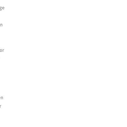
ige
en
or
en
r