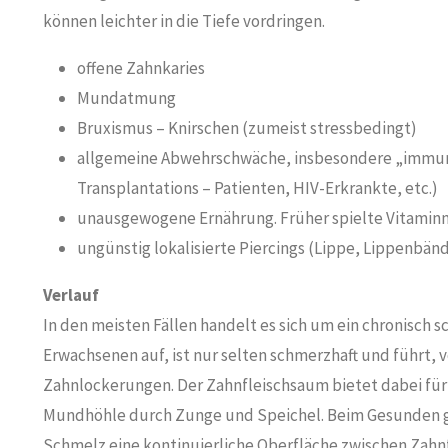
können leichter in die Tiefe vordringen.
offene Zahnkaries
Mundatmung
Bruxismus – Knirschen (zumeist stressbedingt)
allgemeine Abwehrschwäche, insbesondere „immun-
Transplantations – Patienten, HIV-Erkrankte, etc.)
unausgewogene Ernährung. Früher spielte Vitaminm
ungünstig lokalisierte Piercings (Lippe, Lippenbä
Verlauf
In den meisten Fällen handelt es sich um ein chronisch 
Erwachsenen auf, ist nur selten schmerzhaft und führt,
Zahnlockerungen. Der Zahnfleischsaum bietet dabei für 
Mundhöhle durch Zunge und Speichel. Beim Gesunden g
Schmelz eine kontinuierliche Oberfläche zwischen Zahnfl