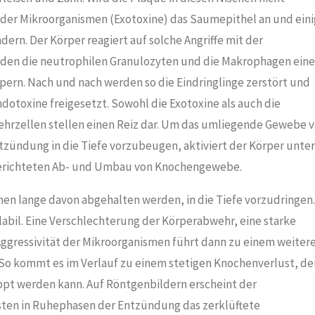
 der Mikroorganismen (Exotoxine) das Saumepithel an und ein
dern. Der Körper reagiert auf solche Angriffe mit der
lden die neutrophilen Granulozyten und die Makrophagen ein
ern. Nach und nach werden so die Eindringlinge zerstört und
dotoxine freigesetzt. Sowohl die Exotoxine als auch die
hrzellen stellen einen Reiz dar. Um das umliegende Gewebe v
zündung in die Tiefe vorzubeugen, aktiviert der Körper unter
gerichteten Ab- und Umbau von Knochengewebe.
en lange davon abgehalten werden, in die Tiefe vorzudringen.
 labil. Eine Verschlechterung der Körperabwehr, eine starke
ggressivität der Mikroorganismen führt dann zu einem weiter
 So kommt es im Verlauf zu einem stetigen Knochenverlust, de
ppt werden kann. Auf Röntgenbildern erscheint der
sten in Ruhephasen der Entzündung das zerklüftete