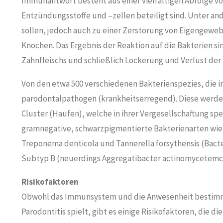
Immunantwort besteht aus einer vielfältigen Abfolge v
Entzündungsstoffe und –zellen beteiligt sind. Unter an
sollen, jedoch auch zu einer Zerstörung von Eigengeweb
Knochen. Das Ergebnis der Reaktion auf die Bakterien 
Zahnfleischs und schließlich Lockerung und Verlust der
Von den etwa 500 verschiedenen Bakterienspezies, die
parodontalpathogen (krankheitserregend). Diese werde
Cluster (Haufen), welche in ihrer Vergesellschaftung spez
gramnegative, schwarzpigmentierte Bakterienarten wie
Treponema denticola und Tannerella forsythensis (Bact
Subtyp B (neuerdings Aggregatibacter actinomycetemc
Risikofaktoren
Obwohl das Immunsystem und die Anwesenheit bestimmte
Parodontitis spielt, gibt es einige Risikofaktoren, die 