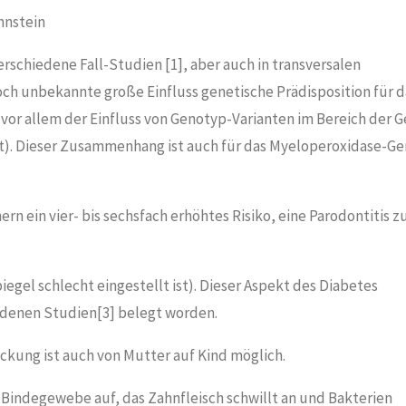
hnstein
erschiedene Fall-Studien [1], aber auch in transversalen
ch unbekannte große Einfluss genetische Prädisposition für d
h vor allem der Einfluss von Genotyp-Varianten im Bereich der 
ist). Dieser Zusammenhang ist auch für das Myeloperoxidase-Ge
 ein vier- bis sechsfach erhöhtes Risiko, eine Parodontitis z
gel schlecht eingestellt ist). Dieser Aspekt des Diabetes
iedenen Studien[3] belegt worden.
ckung ist auch von Mutter auf Kind möglich.
indegewebe auf, das Zahnfleisch schwillt an und Bakterien