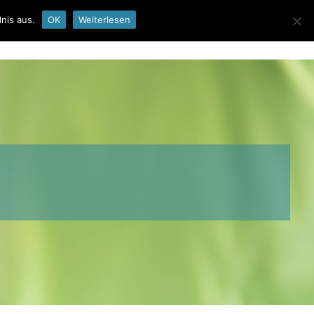
nis aus.
OK
Weiterlesen
EN
LABOR
IMPRESSUM
DATENSCHUTZ