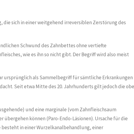
, die sich in einer weitgehend irreversiblen Zerstörung des
ündlichen Schwund des Zahnbettes ohne vertiefte
sches, wie es ihn so nicht gibt. Der Begriff wird also meist
ar ursprünglich als Sammelbegriff für sämtliche Erkrankungen
acht. Seit etwa Mitte des 20. Jahrhunderts gilt jedoch die ob
ausgehende) und eine marginale (vom Zahnfleischsaum
er übergehen können (Paro-Endo-Läsionen). Ursache für die
ie besteht in einer Wurzelkanalbehandlung, einer