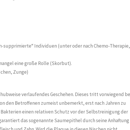
supprimierte“ Individuen (unter oder nach Chemo-Therapie,
angel eine große Rolle (Skorbut).
ndchen, Zunge)
schubweise verlaufendes Geschehen. Dieses tritt vorwiegend be
 von den Betroffenen zumeist unbemerkt, erst nach Jahren zu
Bakterien einen relativen Schutz vor der Selbstreinigung der
arantiert das sogenannte Saumepithel durch seine Anhaftung
eisch und Zahn. Wird die Plaque in diesen Nischen nicht