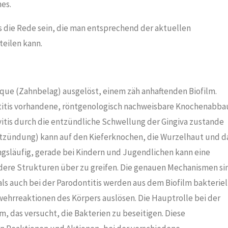
es.
is die Rede sein, die man entsprechend der aktuellen
teilen kann.
laque (Zahnbelag) ausgelöst, einem zäh anhaftenden Biofilm.
itis vorhandene, röntgenologisch nachweisbare Knochenabba
vitis durch die entzündliche Schwellung der Gingiva zustande
ntzündung) kann auf den Kieferknochen, die Wurzelhaut und d
gsläufig, gerade bei Kindern und Jugendlichen kann eine
ndere Strukturen über zu greifen. Die genauen Mechanismen si
 als auch bei der Parodontitis werden aus dem Biofilm bakteriel
wehrreaktionen des Körpers auslösen. Die Hauptrolle bei der
 das versucht, die Bakterien zu beseitigen. Diese