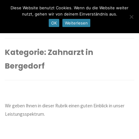
Zum
Diese Website benutzt Cookies. Wenn du die Website weiter
Inhalt
Zahnärzte in Bergedorf
nutzt, gehen wir von deinem Einverständnis aus.
springen
OK
Weiterlesen
Kategorie:
Zahnarzt in
Bergedorf
Wir geben Ihnen in dieser Rubrik einen guten Einblick in unser
Leistungsspektrum.